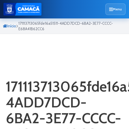
Menu
171113713065fde16a51511-4ADD7DCD-6BA2-3E77-CCCC-
Início
E68A41B62CC6
171113713065fde16a
4ADD7DCD-
6BA2-3E77-CCCC-