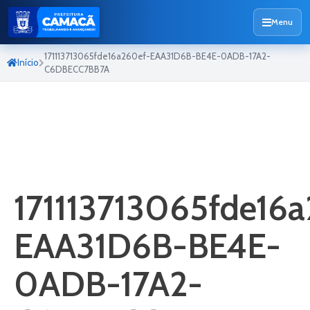
Menu
171113713065fde16a260ef-EAA31D6B-BE4E-0ADB-17A2-
Início
C6DBECC7BB7A
171113713065fde16
EAA31D6B-BE4E-
0ADB-17A2-