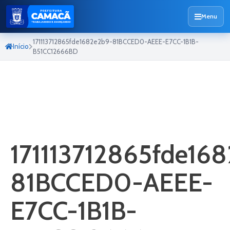
Menu
171113712865fde1682e2b9-81BCCED0-AEEE-E7CC-1B1B-
Início
B51CC12666BD
171113712865fde16
81BCCED0-AEEE-
E7CC-1B1B-