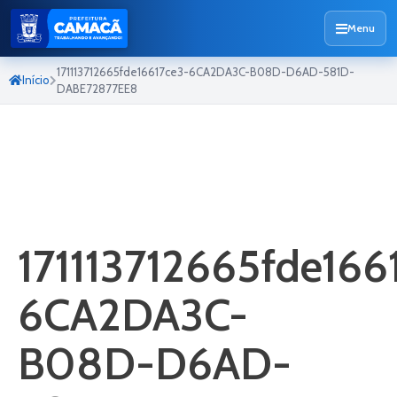
Menu
171113712665fde16617ce3-6CA2DA3C-B08D-D6AD-581D-
Início
DABE72877EE8
171113712665fde166
6CA2DA3C-
B08D-D6AD-