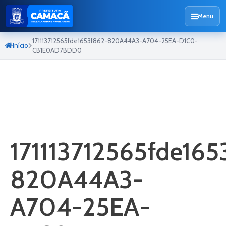
Menu
171113712565fde1653f862-820A44A3-A704-25EA-D1C0-
Início
CB1E0AD7BDD0
171113712565fde165
820A44A3-
A704-25EA-