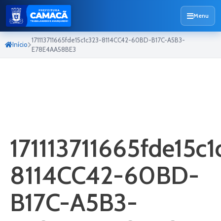
Menu
171113711665fde15c1c323-8114CC42-60BD-B17C-A5B3-
Início
E78E4AA58BE3
171113711665fde15c
8114CC42-60BD-
B17C-A5B3-