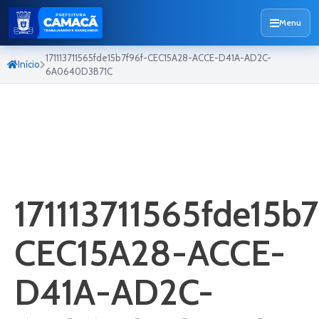
Menu
171113711565fde15b7f96f-CEC15A28-ACCE-D41A-AD2C-
Início
6A0640D3B71C
171113711565fde15b7
CEC15A28-ACCE-
D41A-AD2C-