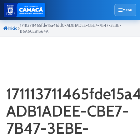
Menu
171113711465fde15a41dd0-ADB1ADEE-CBE7-7B47-3EBE-
Início
B6A6CE81B64A
171113711465fde15a
ADB1ADEE-CBE7-
7B47-3EBE-