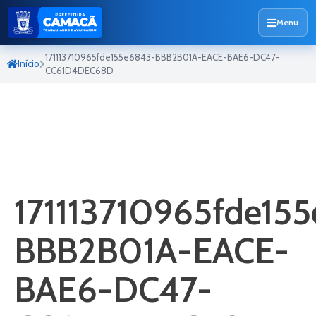
Menu
171113710965fde155e6843-BBB2B01A-EACE-BAE6-DC47-
Início
CC61D4DEC68D
171113710965fde15
BBB2B01A-EACE-
BAE6-DC47-