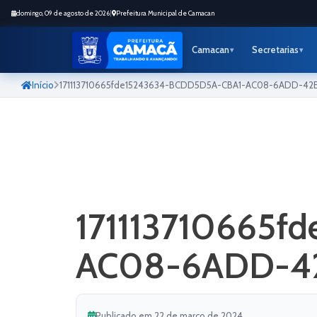
domingo, 09 de agosto de 2026
|
Prefeitura Municipal de Camacan
Camacan
Secretarias
Início
171113710665fde15243634-BCDD5D5A-CBA1-AC08-6ADD-42
171113710665f
AC08-6ADD-4
Publicado em 22 de março de 2024