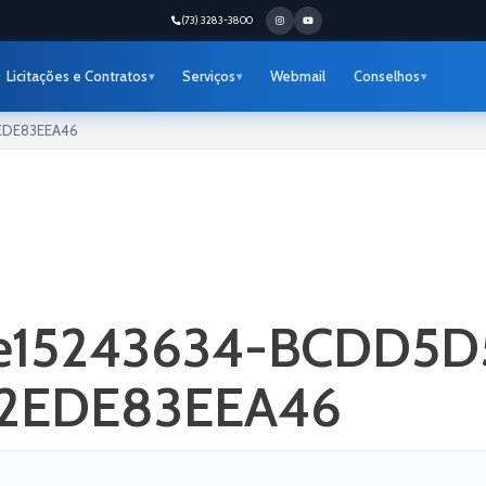
(73) 3283-3800
Licitações e Contratos
Serviços
Webmail
Conselhos
EDE83EEA46
de15243634-BCDD5D
2EDE83EEA46