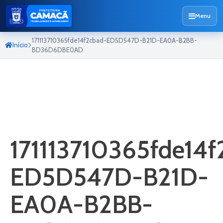
Menu
171113710365fde14f2cbad-ED5D547D-B21D-EA0A-B2BB-
Início
BD36D6DBE0AD
171113710365fde14f
ED5D547D-B21D-
EA0A-B2BB-