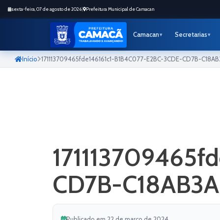
sexta-feira, 07 de agosto de 2026
|
Prefeitura Municipal de Camacan
Camacan
Secretarias
Início
171113709465fde146161c1-B1B4C077-E2BC-3CDE-CD7B-C18A
171113709465f
CD7B-C18AB3
Publicado em 22 de março de 2024