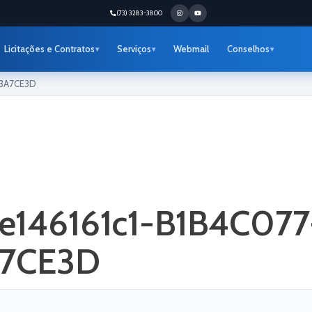
(73) 3283-3800
Licitações e Contratos
Serviços
Webmail
Conselhos
B3A7CE3D
de146161c1-B1B4C07
A7CE3D