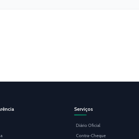
rência
Serviços
Diário Oficial
a
Contra-Cheque