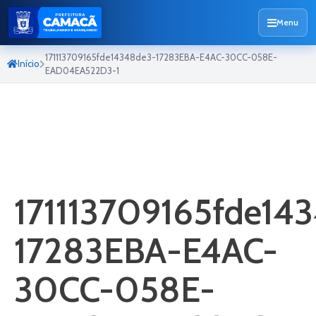
Menu
171113709165fde14348de3-17283EBA-E4AC-30CC-058E-
Início
EAD04EA522D3-1
171113709165fde14
17283EBA-E4AC-
30CC-058E-