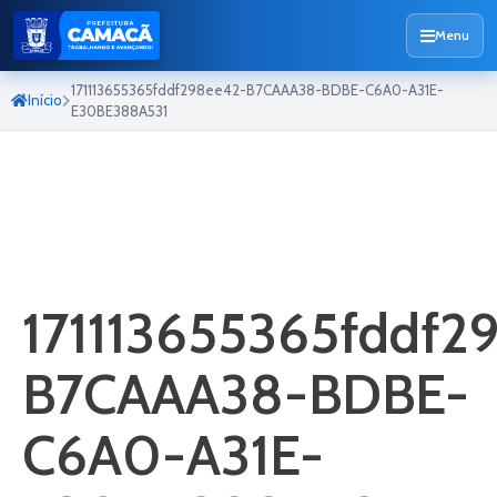
Menu
171113655365fddf298ee42-B7CAAA38-BDBE-C6A0-A31E-
Início
E30BE388A531
171113655365fddf2
B7CAAA38-BDBE-
C6A0-A31E-