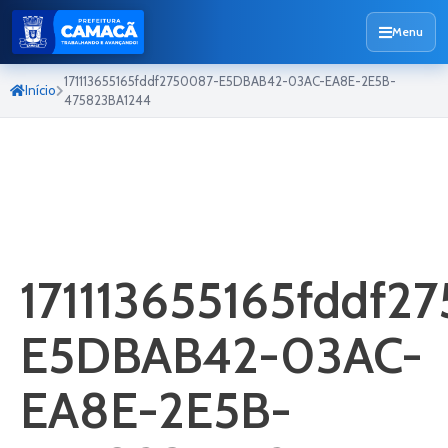
Menu
171113655165fddf2750087-E5DBAB42-03AC-EA8E-2E5B-
Início
475823BA1244
171113655165fddf2
E5DBAB42-03AC-
EA8E-2E5B-