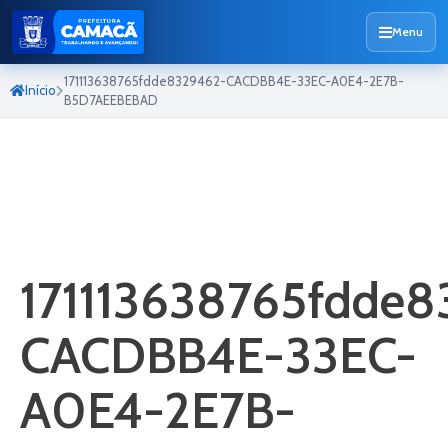
Menu
171113638765fdde8329462-CACDBB4E-33EC-A0E4-2E7B-
Início
B5D7AEEBEBAD
171113638765fdde8
CACDBB4E-33EC-
A0E4-2E7B-