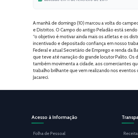
A manhã de domingo (10) marcou a volta do campeo
e Distritos. O Campo do antigo Peladão está sendo o 
“o objetivo é motivar ainda mais os atletas e os di
incentivado e depositado confiança em nosso traba
Federal e atual Secretário de Emprego e renda da B
que teve até narração do grande locutor Palito. Os
também movimenta a cidade, aos comerciantes que 
trabalho brilhante que vem realizando nos eventos d
Jacareci.
Acesso à Informação
Transpa
Folha de Pessoal
Receita