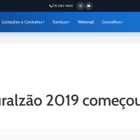
(73) 3283-3800
Licitações e Contratos
Serviços
Webmail
Conselhos
ralzão 2019 começo