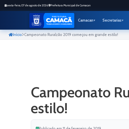
sexta-feira, 07 de agosto de 2026
|
Prefeitura Municipal de Camacan
Camacan
Secretarias
Início
Campeonato Ruralzão 2019 começou em grande estilo!
Campeonato Ru
estilo!
Publicado em 11 de fevereiro de 2019