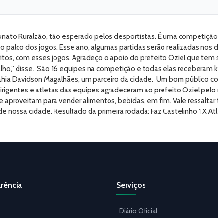
nato Ruralzão, tão esperado pelos desportistas. É uma competiçã
palco dos jogos. Esse ano, algumas partidas serão realizadas nos dis
stritos, com esses jogos. Agradeço o apoio do prefeito Oziel que te
lho,” disse. São 16 equipes na competição e todas elas receberam 
ahia Davidson Magalhães, um parceiro da cidade. Um bom público com
 dirigentes e atletas das equipes agradeceram ao prefeito Oziel pel
aproveitam para vender alimentos, bebidas, em fim. Vale ressaltar
e nossa cidade. Resultado da primeira rodada: Faz Castelinho 1 X Atl
rência
Serviços
Diário Oficial