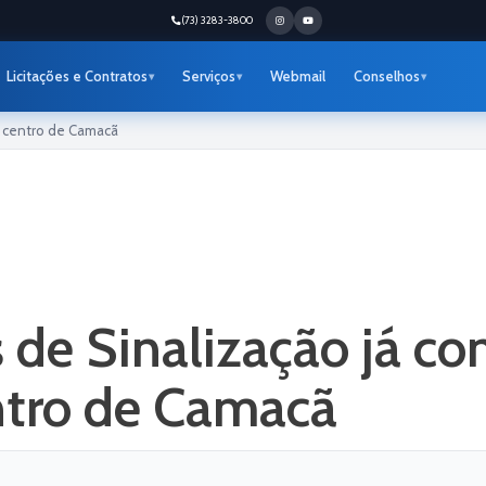
(73) 3283-3800
Licitações e Contratos
Serviços
Webmail
Conselhos
o centro de Camacã
s de Sinalização já c
ntro de Camacã