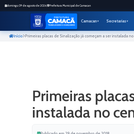
domingo, 09 de agosto de 2026
|
Prefeitura Municipal de Camacan
Camacan
Secretarias
Início
Primeiras placas de Sinalização já começam a ser instalada n
Primeiras placa
instalada no ce
Publicado em 29 de novembro de 2018