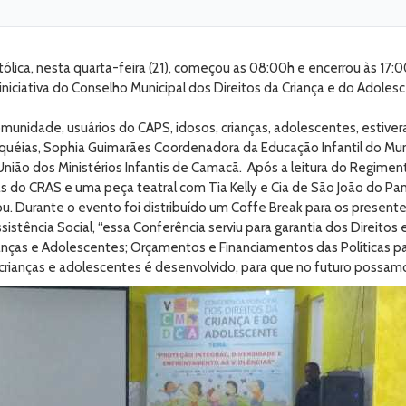
ólica, nesta quarta-feira (21), começou as 08:00h e encerrou às 17:0
niciativa do Conselho Municipal dos Direitos da Criança e do Adoles
nidade, usuários do CAPS, idosos, crianças, adolescentes, estivera
iquéias, Sophia Guimarães Coordenadora da Educação Infantil do Muni
 União dos Ministérios Infantis de Camacã. Após a leitura do Regime
as do CRAS e uma peça teatral com Tia Kelly e Cia de São João do Pa
ou. Durante o evento foi distribuído um Coffe Break para os present
stência Social, “essa Conferência serviu para garantia dos Direitos e 
nças e Adolescentes; Orçamentos e Financiamentos das Políticas par
ianças e adolescentes é desenvolvido, para que no futuro possamos 