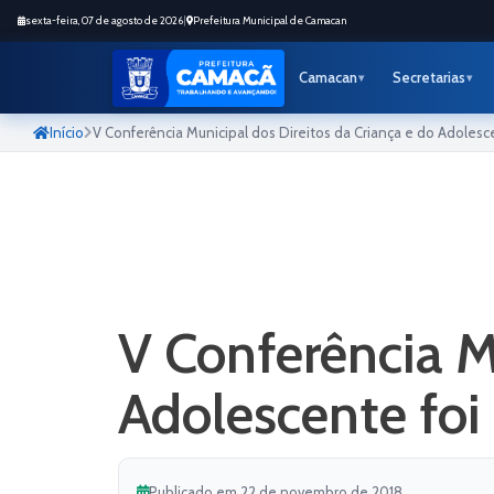
sexta-feira, 07 de agosto de 2026
|
Prefeitura Municipal de Camacan
Camacan
Secretarias
Início
V Conferência Municipal dos Direitos da Criança e do Adolesce
V Conferência M
Adolescente foi 
Publicado em 22 de novembro de 2018