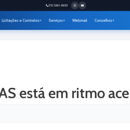
(73) 3283-3800
Licitações e Contratos
Serviços
Webmail
Conselhos
AS está em ritmo ace