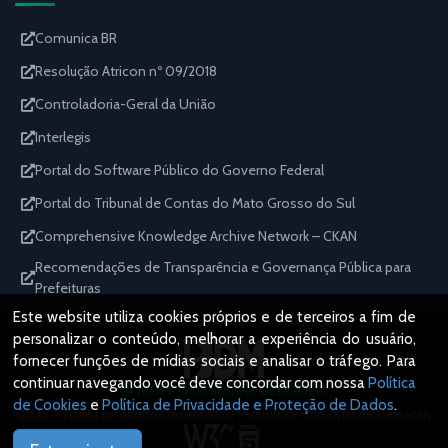
Comunica BR
Resolução Atricon nº 09/2018
Controladoria-Geral da União
Interlegis
Portal do Software Público do Governo Federal
Portal do Tribunal de Contas do Mato Grosso do Sul
Comprehensive Knowledge Archive Network – CKAN
Recomendações de Transparência e Governança Pública para
Prefeituras
Este website utiliza cookies próprios e de terceiros a fim de
personalizar o conteúdo, melhorar a experiência do usuário,
fornecer funções de mídias sociais e analisar o tráfego. Para
continuar navegando você deve concordar com nossa
Política
IBDM - Plataforma GEDDOEM
de Cookies
e
Política de Privacidade e Proteção de Dados
.
2026 - Todos os direitos reservados. Prefeitura Municipal de Camacan