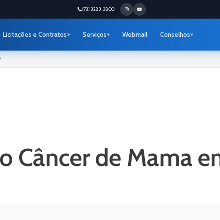
(73) 3283-3800
Licitações e Contratos
Serviços
Webmail
Conselhos
9
o Câncer de Mama e