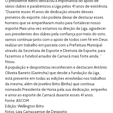
O presidente eleito destacou a importância do apoio de
vários clubes e parabenizou a Liga pelos 41 anos de existência.
“Durante esses 41 anos de dedicação através desses
pioneiros do esporte, não poderia deixar de destacar esses
homens que se empenharam muito para fortalecer nosso
esporte.Mais uma vez estamos na direção da Liga, agradecer
aos presidentes dos clubes pela confiança por meio do voto,
vamos continuar junto com o apoio de todos com fé em Deus
realizar um trabalho em parceria com a Prefeitura Municipal
através da Secretaria de Esporte e Diretoria de Esporte, para
fazermos o futebol amador de Camacã mais forte ainda, ”
frisou.
A população e desportistas reconhecem e destacam Antônio
Oliveira Barreto (Garrincha) que desde a fundação da Liga,
está presente em todas as edições envolvidas nos trabalhos
da mesma, além de Jovelino Brito (Binha) que continua
nomeado Presidente de Honra pela sua dedicação, empenho
e amor ao esporte de Camacã durante esses 41 anos.
Fonte: ASCOM
Edição: Wellington Brito
Fotos: Liga Camacaense de Desporto