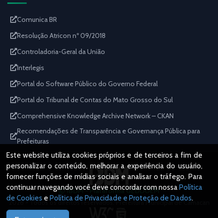
Comunica BR
Resolução Atricon nº 09/2018
Controladoria-Geral da União
Interlegis
Portal do Software Público do Governo Federal
Portal do Tribunal de Contas do Mato Grosso do Sul
Comprehensive Knowledge Archive Network – CKAN
Recomendações de Transparência e Governança Pública para
Prefeituras
Este website utiliza cookies próprios e de terceiros a fim de
personalizar o conteúdo, melhorar a experiência do usuário,
fornecer funções de mídias sociais e analisar o tráfego. Para
continuar navegando você deve concordar com nossa
Política
IBDM - Plataforma GEDDOEM
de Cookies
e
Política de Privacidade e Proteção de Dados
.
2026 - Todos os direitos reservados. Prefeitura Municipal de Camacan