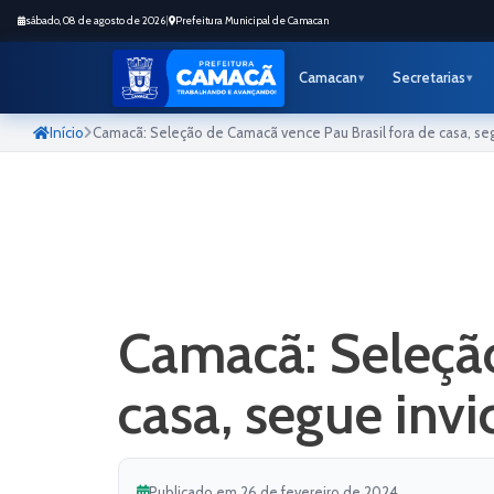
sábado, 08 de agosto de 2026
|
Prefeitura Municipal de Camacan
Camacan
Secretarias
Início
Camacã: Seleção de Camacã vence Pau Brasil fora de casa, segu
Camacã: Seleção
casa, segue invi
Publicado em 26 de fevereiro de 2024