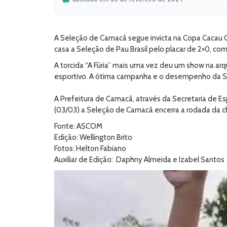
A Seleção de Camacã segue invicta na Copa Cacau C
casa a Seleção de Pau Brasil pelo placar de 2×0, com 
A torcida “A Fúria” mais uma vez deu um show na a
esportivo. A ótima campanha e o desempenho da Sel
A Prefeitura de Camacã, através da Secretaria de 
(03/03) a Seleção de Camacã encerra a rodada da c
Fonte: ASCOM
Edição: Wellington Brito
Fotos: Helton Fabiano
Auxiliar de Edição: Daphny Almeida e Izabel Santos