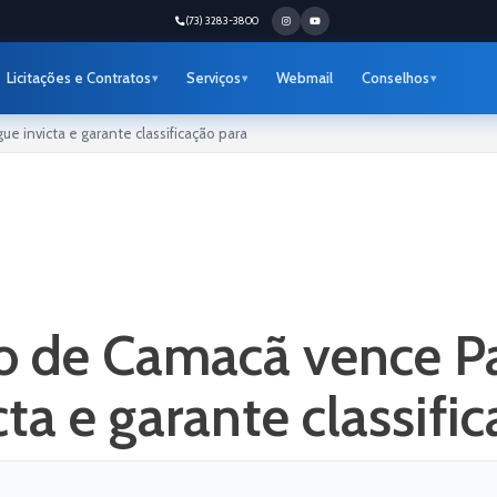
(73) 3283-3800
Licitações e Contratos
Serviços
Webmail
Conselhos
e invicta e garante classificação para
 de Camacã vence Pau
cta e garante classifi