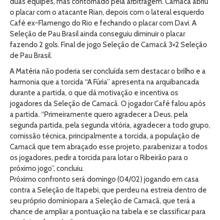
duas equipes, mas contornado pela arbitragem. Camacã abriu
o placar com o atacante Rian, depois com o lateral esquerdo
Café ex-Flamengo do Rio e fechando o placar com Davi. A
Seleção de Pau Brasil ainda conseguiu diminuir o placar
fazendo 2 gols. Final de jogo Seleção de Camacã 3×2 Seleção
de Pau Brasil.
A Matéria não poderia ser concluída sem destacar o brilho e a
harmonia que a torcida “A Fúria” apresenta na arquibancada
durante a partida, o que dá motivação e incentiva os
jogadores da Seleção de Camacã. O jogador Café falou após
a partida. “Primeiramente quero agradecer a Deus, pela
segunda partida, pela segunda vitória, agradecer a todo grupo,
comissão técnica, principalmente a torcida, a população de
Camacã que tem abraçado esse projeto, parabenizar a todos
os jogadores, pedir a torcida para lotar o Ribeirão para o
próximo jogo”, concluiu.
Próximo confronto será domingo (04/02) jogando em casa
contra a Seleção de Itapebi, que perdeu na estreia dentro de
seu próprio domíniopara a Seleção de Camacã, que terá a
chance de ampliar a pontuação na tabela e se classificar para