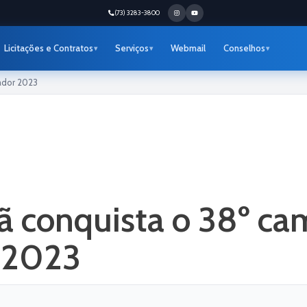
(73) 3283-3800
Licitações e Contratos
Serviços
Webmail
Conselhos
ador 2023
 conquista o 38º ca
 2023