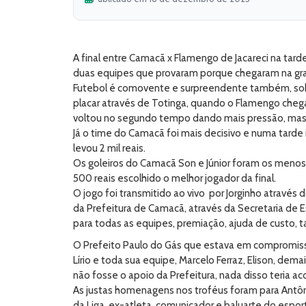
A final entre Camacã x Flamengo de Jacareci na tar
duas equipes que provaram porque chegaram na gra
Futebol é comovente e surpreendente também, sobr
placar através de Totinga, quando o Flamengo ch
voltou no segundo tempo dando mais pressão, mas,
Já o time do Camacã foi mais decisivo e numa tarde
levou 2 mil reais.
Os goleiros do Camacã Son e Júnior foram os menos 
500 reais escolhido o melhor jogador da final.
O jogo foi transmitido ao vivo por Jorginho atravé
da Prefeitura de Camacã, através da Secretaria de 
para todas as equipes, premiação, ajuda de custo, t
O Prefeito Paulo do Gás que estava em compromi
Lírio e toda sua equipe, Marcelo Ferraz, Elison, 
não fosse o apoio da Prefeitura, nada disso teria ac
As justas homenagens nos troféus foram para Antôni
da Liga, ex-atleta, comunicador e baluarte do espo