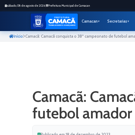
sábado, 08 de agosto de 2026
|
Prefeitura Municipal de Camacan
Camacan
Secretarias
Início
Camacã: Camacã conquista o 38º campeonato de futebol am
Camacã: Camacã
futebol amador
Publicado em 18 de dezembro de 2023