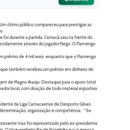
 Um ótimo público compareceu para prestigiar as
o.
oi durante a partida. Camacã saiu na frente do
recidamente através do jogador Nego. O Flamengo
 um prêmio de 4 mil reais, enquanto que o Flamengo
nga, que também recebeu um prêmio em dinheiro de
tagem de Magno Araújo. Destaque para o apoio total
mador local, com doação de todo material esportivo
dente da Liga Camacaense de Desporto Gilvan
 determinação, organização e competência. “ Se
r presente mas foi representado pelo ex-presidente
do. O Vice-prefeito Rai de Panelinha e sua esposa