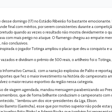
de desse domingo (17) no Estádio Ribeirão foi bastante emocionante.
nde final com méritos, por serem consistentes durante a competiçã
etudo quando as vezes o resultado não mostra devidamente o que f
egava com mais perigo no ataque. O flamengo chegou ao empate me
 não conclusivos.
 inspirada o jogador Totinga ampliou o placar que deu a conquista e
vazados e dividiram o prêmio de 500 reais, o artilheiro foi o Toti
s do Informativo Camacã, com a narração explosiva de Palito e repor
Esportes que fez o maior investimento na história do campeonato a
alvez o maior recurso esportivo da região nessa categoria.
sso de viagem agendada, mandou mensagem parabenizando ao Presi
demaismembros, que de forma brilhante conduziram o campeonato com
ontecido, ” lembrou um dos vice-presidentes da Liga, Elison.
o Barreto (Garrincha), esse que por motivo superior não pode esta
rte Jovelino Brito (Binha) e Ademir Rocha que também foi representa