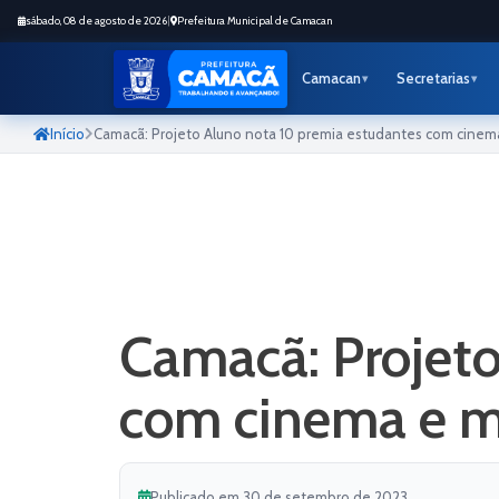
sábado, 08 de agosto de 2026
|
Prefeitura Municipal de Camacan
Camacan
Secretarias
Início
Camacã: Projeto Aluno nota 10 premia estudantes com cine
Camacã: Projeto
com cinema e 
Publicado em 30 de setembro de 2023