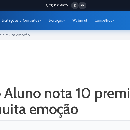
(73) 3283-3800
Licitações e Contratos
Serviços
Webmail
Conselhos
ma e muita emoção
 Aluno nota 10 prem
muita emoção