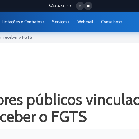
(73) 3283-3800
Licitações e Contratos
Serviços
Webmail
Conselhos
em receber o FGTS
res públicos vincula
ceber o FGTS