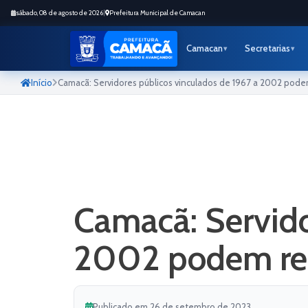
sábado, 08 de agosto de 2026
|
Prefeitura Municipal de Camacan
Camacan
Secretarias
Início
Camacã: Servidores públicos vinculados de 1967 a 2002 pod
Camacã: Servido
2002 podem re
Publicado em 26 de setembro de 2023