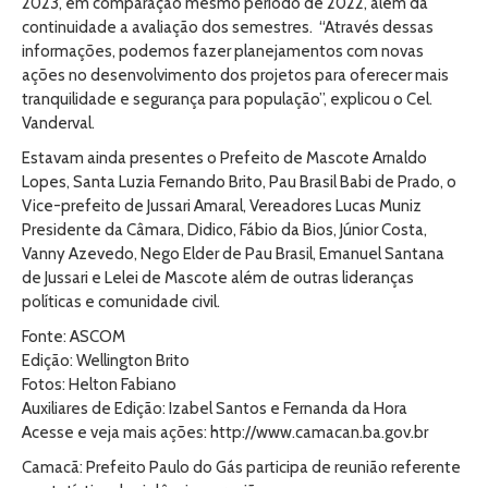
2023, em comparação mesmo período de 2022, além da
continuidade a avaliação dos semestres. “Através dessas
informações, podemos fazer planejamentos com novas
ações no desenvolvimento dos projetos para oferecer mais
tranquilidade e segurança para população”, explicou o Cel.
Vanderval.
Estavam ainda presentes o Prefeito de Mascote Arnaldo
Lopes, Santa Luzia Fernando Brito, Pau Brasil Babi de Prado, o
Vice-prefeito de Jussari Amaral, Vereadores Lucas Muniz
Presidente da Câmara, Didico, Fábio da Bios, Júnior Costa,
Vanny Azevedo, Nego Elder de Pau Brasil, Emanuel Santana
de Jussari e Lelei de Mascote além de outras lideranças
políticas e comunidade civil.
Fonte: ASCOM
Edição: Wellington Brito
Fotos: Helton Fabiano
Auxiliares de Edição: Izabel Santos e Fernanda da Hora
Acesse e veja mais ações: http://www.camacan.ba.gov.br
Camacã: Prefeito Paulo do Gás participa de reunião referente