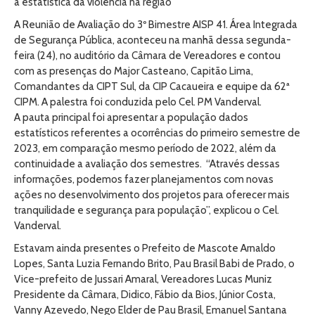
a estatística da violência na região
A Reunião de Avaliação do 3º Bimestre AISP 41. Área Integrada
de Segurança Pública, aconteceu na manhã dessa segunda-
feira (24), no auditório da Câmara de Vereadores e contou
com as presenças do Major Casteano, Capitão Lima,
Comandantes da CIPT Sul, da CIP Cacaueira e equipe da 62ª
CIPM. A palestra foi conduzida pelo Cel. PM Vanderval.
A pauta principal foi apresentar a população dados
estatísticos referentes a ocorrências do primeiro semestre de
2023, em comparação mesmo período de 2022, além da
continuidade a avaliação dos semestres. “Através dessas
informações, podemos fazer planejamentos com novas
ações no desenvolvimento dos projetos para oferecer mais
tranquilidade e segurança para população”, explicou o Cel.
Vanderval.
Estavam ainda presentes o Prefeito de Mascote Arnaldo
Lopes, Santa Luzia Fernando Brito, Pau Brasil Babi de Prado, o
Vice-prefeito de Jussari Amaral, Vereadores Lucas Muniz
Presidente da Câmara, Didico, Fábio da Bios, Júnior Costa,
Vanny Azevedo, Nego Elder de Pau Brasil, Emanuel Santana