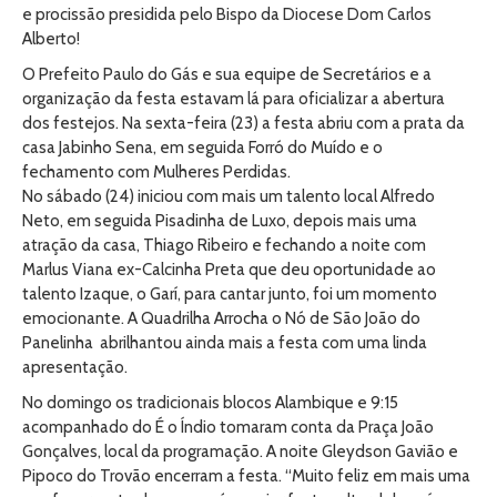
e procissão presidida pelo Bispo da Diocese Dom Carlos
Alberto!
O Prefeito Paulo do Gás e sua equipe de Secretários e a
organização da festa estavam lá para oficializar a abertura
dos festejos. Na sexta-feira (23) a festa abriu com a prata da
casa Jabinho Sena, em seguida Forró do Muído e o
fechamento com Mulheres Perdidas.
No sábado (24) iniciou com mais um talento local Alfredo
Neto, em seguida Pisadinha de Luxo, depois mais uma
atração da casa, Thiago Ribeiro e fechando a noite com
Marlus Viana ex-Calcinha Preta que deu oportunidade ao
talento Izaque, o Garí, para cantar junto, foi um momento
emocionante. A Quadrilha Arrocha o Nó de São João do
Panelinha abrilhantou ainda mais a festa com uma linda
apresentação.
No domingo os tradicionais blocos Alambique e 9:15
acompanhado do É o Índio tomaram conta da Praça João
Gonçalves, local da programação. A noite Gleydson Gavião e
Pipoco do Trovão encerram a festa. “Muito feliz em mais uma