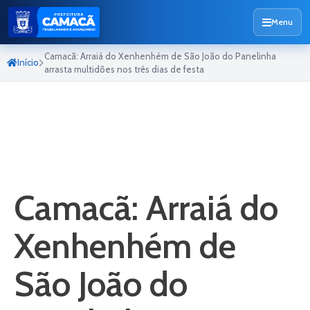
Menu
Camacã: Arraiá do Xenhenhém de São João do Panelinha
Início
arrasta multidões nos três dias de festa
Camacã: Arraiá do
Xenhenhém de
São João do