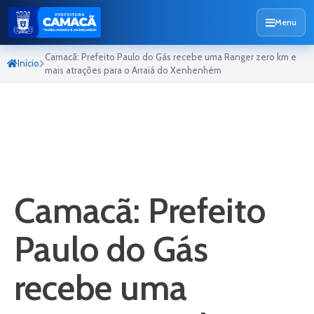
Menu
Camacã: Prefeito Paulo do Gás recebe uma Ranger zero km e
Início
mais atrações para o Arraiá do Xenhenhém
Camacã: Prefeito
Paulo do Gás
recebe uma