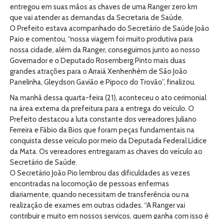
entregou em suas mãos as chaves de uma Ranger zero km
que vai atender as demandas da Secretaria de Saúde.
O Prefeito estava acompanhado do Secretário de Saúde João
Paio e comentou, “nossa viagem foi muito produtiva para
nossa cidade, além da Ranger, conseguimos junto ao nosso
Governador e o Deputado Rosemberg Pinto mais duas
grandes atrações para o Arraiá Xenhenhém de São João
Panelinha, Gleydson Gavião e Pipoco do Trovão”, finalizou.
Na manhã dessa quarta-feira (21), aconteceu o ato cerimonial
na área externa da prefeitura para a entrega do veículo. O
Prefeito destacou a luta constante dos vereadores Juliano
Ferreira e Fábio da Bios que foram peças fundamentais na
conquista desse veículo por meio da Deputada Federal Lídice
da Mata. Os vereadores entregaram as chaves do veículo ao
Secretário de Saúde.
O Secretário João Pio lembrou das dificuldades as vezes
encontradas na locomoção de pessoas enfermas
diariamente, quando necessitam de transferência ou na
realização de exames em outras cidades. “A Ranger vai
contribuir e muito em nossos serviços, quem ganha com isso é