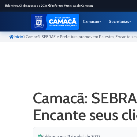
domingo, 09 de agosto de 2026
|
Prefeitura Municipal de Camacan
Camacan
Secretarias
Início
Camacã: SEBRAE e Prefeitura promovem Palestra, Encante seus
Camacã: SEBRAE
Encante seus cl
Publicado em 21 de abril de 2023