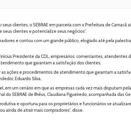
r seus clientes, o SEBRAE em parceria com a Prefeitura de Camacã a
e seus clientes e potencialize seus negócios”.
adores e contou com um grande público, elogiado até pela palestra
inícius Presidente da CDL, empresários, comerciantes, atendentes de
 atendimento que garantam a satisfação dos clientes.
jar as ações e procedimentos de atendimento que garantam a satisfa
edor, Eduardo Silva.
el, em um cenário em que as empresas cada vez mais disputam pela 
l do SEBRAE de Ilhéus, Claudiana Figueiredo, acompanhada das Gesto
produtiva e oportuna para os proprietários e funcionários se atualiz
u ainda de atrair mais compradores”, disse.