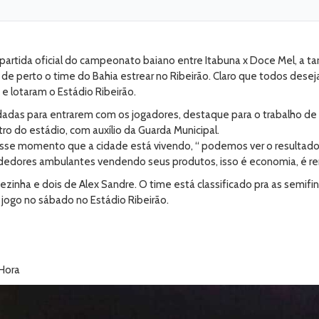
partida oficial do campeonato baiano entre Itabuna x Doce Mel, a tar
 perto o time do Bahia estrear no Ribeirão. Claro que todos desejav
e lotaram o Estádio Ribeirão.
vidadas para entrarem com os jogadores, destaque para o trabalho d
ro do estádio, com auxílio da Guarda Municipal.
esse momento que a cidade está vivendo, “ podemos ver o resultado d
edores ambulantes vendendo seus produtos, isso é economia, é renda
Cezinha e dois de Alex Sandre. O time está classificado pra as semifi
o jogo no sábado no Estádio Ribeirão.
 Hora