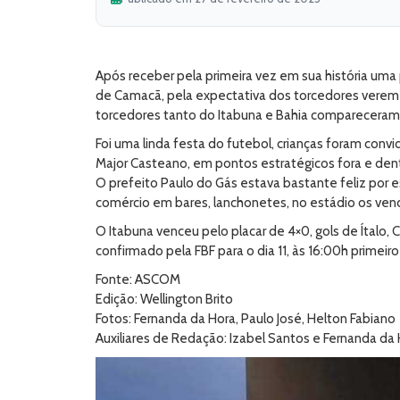
Após receber pela primeira vez em sua história uma 
de Camacã, pela expectativa dos torcedores verem de
torcedores tanto do Itabuna e Bahia compareceram 
Foi uma linda festa do futebol, crianças foram con
Major Casteano, em pontos estratégicos fora e dent
O prefeito Paulo do Gás estava bastante feliz por 
comércio em bares, lanchonetes, no estádio os vend
O Itabuna venceu pelo placar de 4×0, gols de Ítalo, 
confirmado pela FBF para o dia 11, às 16:00h primeir
Fonte: ASCOM
Edição: Wellington Brito
Fotos: Fernanda da Hora, Paulo José, Helton Fabiano
Auxiliares de Redação: Izabel Santos e Fernanda da