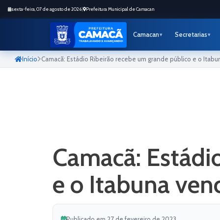
sexta-feira, 07 de agosto de 2026
|
Prefeitura Municipal de Camacan
Camacan
Secretarias
Início
Camacã: Estádio Ribeirão recebe um grande público e o Itabu
Camacã: Estádio
e o Itabuna ven
Publicado em 27 de fevereiro de 2023