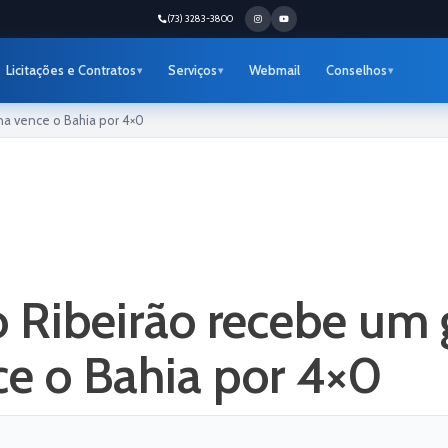
(73) 3283-3800
Licitações e Contratos
Serviços
Webmail
Conselhos
na vence o Bahia por 4×0
 Ribeirão recebe um 
ce o Bahia por 4×0