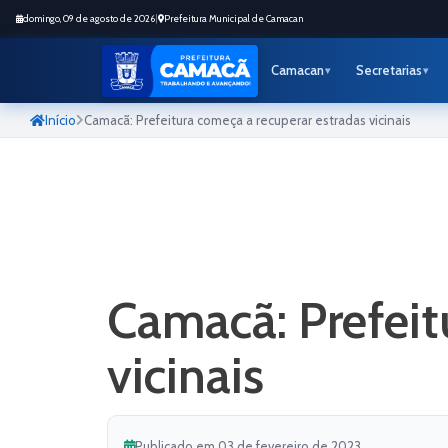
domingo, 09 de agosto de 2026
|
Prefeitura Municipal de Camacan
Camacan
Secretarias
Início
Camacã: Prefeitura começa a recuperar estradas vicinais
Camacã: Prefeit
vicinais
Publicado em 03 de fevereiro de 2023