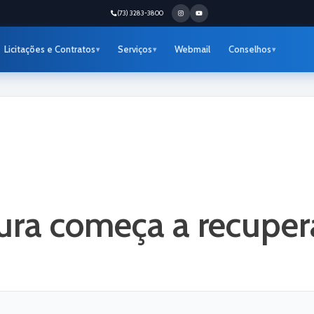
(73) 3283-3800
Licitações e Contratos
Serviços
Webmail
Conselhos
ura começa a recuper