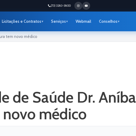
(73) 3283-3800
Licitações e Contratos
Serviços
Webmail
Conselhos
tura tem novo médico
 de Saúde Dr. Aníba
 novo médico