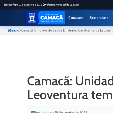
sexta-feira, 07 de agosto de 2026
|
Prefeitura Municipal de Camacan
Camacan
Secretarias
Início
Camacã: Unidade de Saúde Dr. Aníbal Cavalcante de Leoven
Camacã: Unidade
Leoventura tem
Publicado em 19 de janeiro de 2023