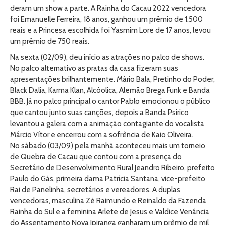
deram um show a parte. A Rainha do Cacau 2022 vencedora
foi Emanuelle Ferreira, 18 anos, ganhou um prêmio de 1.500
reais e a Princesa escolhida foi Yasmim Lore de 17 anos, levou
um prêmio de 750 reais.
Na sexta (02/09), deu início as atrações no palco de shows.
No palco alternativo as pratas da casa fizeram suas
apresentações brilhantemente. Mário Bala, Pretinho do Poder,
Black Dalia, Karma Klan, Alcóolica, Alemão Brega Funk e Banda
BBB. Já no palco principal o cantor Pablo emocionou o público
que cantou junto suas canções, depois a Banda Psirico
levantou a galera com a animação contagiante do vocalista
Márcio Vítor e encerrou com a sofrência de Kaio Oliveira.
No sábado (03/09) pela manhã aconteceu mais um torneio
de Quebra de Cacau que contou com a presença do
Secretário de Desenvolvimento Rural Jeandro Ribeiro, prefeito
Paulo do Gás, primeira dama Patrícia Santana, vice-prefeito
Rai de Panelinha, secretários e vereadores. A duplas
vencedoras, masculina Zé Raimundo e Reinaldo da Fazenda
Rainha do Sul e a feminina Arlete de Jesus e Valdice Venância
do Assentamento Nova Ipiranga ganharam um prêmio de mil