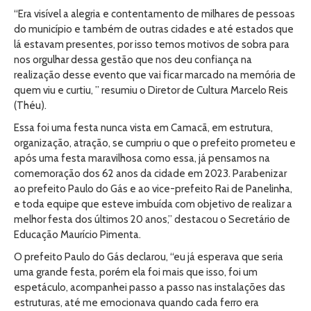
“Era visível a alegria e contentamento de milhares de pessoas
do município e também de outras cidades e até estados que
lá estavam presentes, por isso temos motivos de sobra para
nos orgulhar dessa gestão que nos deu confiança na
realização desse evento que vai ficar marcado na memória de
quem viu e curtiu, ” resumiu o Diretor de Cultura Marcelo Reis
(Théu).
Essa foi uma festa nunca vista em Camacã, em estrutura,
organização, atração, se cumpriu o que o prefeito prometeu e
após uma festa maravilhosa como essa, já pensamos na
comemoração dos 62 anos da cidade em 2023. Parabenizar
ao prefeito Paulo do Gás e ao vice-prefeito Rai de Panelinha,
e toda equipe que esteve imbuída com objetivo de realizar a
melhor festa dos últimos 20 anos,” destacou o Secretário de
Educação Maurício Pimenta.
O prefeito Paulo do Gás declarou, “eu já esperava que seria
uma grande festa, porém ela foi mais que isso, foi um
espetáculo, acompanhei passo a passo nas instalações das
estruturas, até me emocionava quando cada ferro era