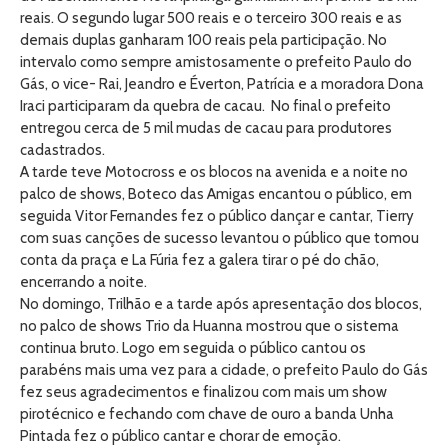
reais. O segundo lugar 500 reais e o terceiro 300 reais e as
demais duplas ganharam 100 reais pela participação. No
intervalo como sempre amistosamente o prefeito Paulo do
Gás, o vice- Rai, Jeandro e Éverton, Patrícia e a moradora Dona
Iraci participaram da quebra de cacau. No final o prefeito
entregou cerca de 5 mil mudas de cacau para produtores
cadastrados.
A tarde teve Motocross e os blocos na avenida e a noite no
palco de shows, Boteco das Amigas encantou o público, em
seguida Vitor Fernandes fez o público dançar e cantar, Tierry
com suas canções de sucesso levantou o público que tomou
conta da praça e La Fúria fez a galera tirar o pé do chão,
encerrando a noite.
No domingo, Trilhão e a tarde após apresentação dos blocos,
no palco de shows Trio da Huanna mostrou que o sistema
continua bruto. Logo em seguida o público cantou os
parabéns mais uma vez para a cidade, o prefeito Paulo do Gás
fez seus agradecimentos e finalizou com mais um show
pirotécnico e fechando com chave de ouro a banda Unha
Pintada fez o público cantar e chorar de emoção.