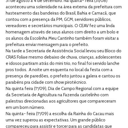
31 de agosto a 4 de setembro. Na quarta- feira (31/08)
aconteceu uma solenidade na área externa da prefeitura com
hasteamento das bandeiras do Brasil, Bahia e Camacã, que
contou com a presença da PM, GCM, servidores públicos,
vereadores e secretários municipais. O CEAV fez uma linda
homenagem através de seus alunos com direito a um bolo e
os alunos da Escolinha Meu Cantinho também foram visitar a
prefeitura enviar mensagem para o prefeito.
Na tarde a Secretaria de Assistência Social levou seu Bloco do
CRAS Foliae mesmo debaixo de chuva, crianças, adolescentes
e idosos partiram atrás do mini trio, no final foi servido lanche
pros todos. A noite um esquenta no local da festa com a
presença de paredões, o prefeito juntou a galera e cantou os
parabéns pra cidade com show pirotécnico.
Na quinta feira (1º/09), Dia de Campo Regional com a equipe
da Secretaria de Agricultura na Fazenda castelinho com
palestras direcionadas aos agricultores que compareceram
em um bom número.
Na quinta- feira (1º/09) a escolha da Rainha do Cacau mais
uma vez superou as expectativas. Um grande público
compareceu para assistir e torcer para as candidatas que