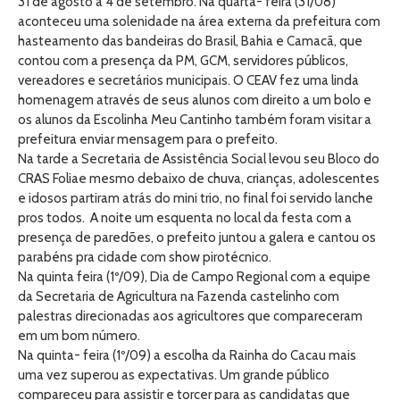
31 de agosto a 4 de setembro. Na quarta- feira (31/08)
aconteceu uma solenidade na área externa da prefeitura com
hasteamento das bandeiras do Brasil, Bahia e Camacã, que
contou com a presença da PM, GCM, servidores públicos,
vereadores e secretários municipais. O CEAV fez uma linda
homenagem através de seus alunos com direito a um bolo e
os alunos da Escolinha Meu Cantinho também foram visitar a
prefeitura enviar mensagem para o prefeito.
Na tarde a Secretaria de Assistência Social levou seu Bloco do
CRAS Foliae mesmo debaixo de chuva, crianças, adolescentes
e idosos partiram atrás do mini trio, no final foi servido lanche
pros todos. A noite um esquenta no local da festa com a
presença de paredões, o prefeito juntou a galera e cantou os
parabéns pra cidade com show pirotécnico.
Na quinta feira (1º/09), Dia de Campo Regional com a equipe
da Secretaria de Agricultura na Fazenda castelinho com
palestras direcionadas aos agricultores que compareceram
em um bom número.
Na quinta- feira (1º/09) a escolha da Rainha do Cacau mais
uma vez superou as expectativas. Um grande público
compareceu para assistir e torcer para as candidatas que