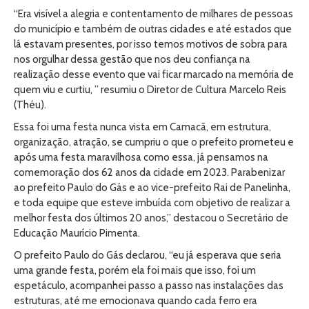
“Era visível a alegria e contentamento de milhares de pessoas
do município e também de outras cidades e até estados que
lá estavam presentes, por isso temos motivos de sobra para
nos orgulhar dessa gestão que nos deu confiança na
realização desse evento que vai ficar marcado na memória de
quem viu e curtiu, ” resumiu o Diretor de Cultura Marcelo Reis
(Théu).
Essa foi uma festa nunca vista em Camacã, em estrutura,
organização, atração, se cumpriu o que o prefeito prometeu e
após uma festa maravilhosa como essa, já pensamos na
comemoração dos 62 anos da cidade em 2023. Parabenizar
ao prefeito Paulo do Gás e ao vice-prefeito Rai de Panelinha,
e toda equipe que esteve imbuída com objetivo de realizar a
melhor festa dos últimos 20 anos,” destacou o Secretário de
Educação Maurício Pimenta.
O prefeito Paulo do Gás declarou, “eu já esperava que seria
uma grande festa, porém ela foi mais que isso, foi um
espetáculo, acompanhei passo a passo nas instalações das
estruturas, até me emocionava quando cada ferro era