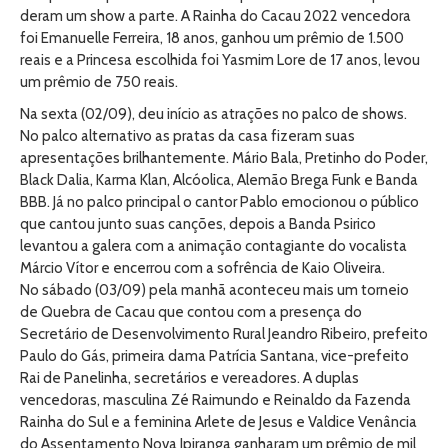
deram um show a parte. A Rainha do Cacau 2022 vencedora
foi Emanuelle Ferreira, 18 anos, ganhou um prêmio de 1.500
reais e a Princesa escolhida foi Yasmim Lore de 17 anos, levou
um prêmio de 750 reais.
Na sexta (02/09), deu início as atrações no palco de shows.
No palco alternativo as pratas da casa fizeram suas
apresentações brilhantemente. Mário Bala, Pretinho do Poder,
Black Dalia, Karma Klan, Alcóolica, Alemão Brega Funk e Banda
BBB. Já no palco principal o cantor Pablo emocionou o público
que cantou junto suas canções, depois a Banda Psirico
levantou a galera com a animação contagiante do vocalista
Márcio Vítor e encerrou com a sofrência de Kaio Oliveira.
No sábado (03/09) pela manhã aconteceu mais um torneio
de Quebra de Cacau que contou com a presença do
Secretário de Desenvolvimento Rural Jeandro Ribeiro, prefeito
Paulo do Gás, primeira dama Patrícia Santana, vice-prefeito
Rai de Panelinha, secretários e vereadores. A duplas
vencedoras, masculina Zé Raimundo e Reinaldo da Fazenda
Rainha do Sul e a feminina Arlete de Jesus e Valdice Venância
do Assentamento Nova Ipiranga ganharam um prêmio de mil