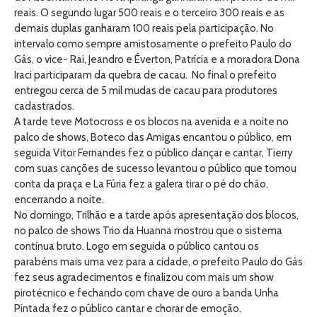
reais. O segundo lugar 500 reais e o terceiro 300 reais e as
demais duplas ganharam 100 reais pela participação. No
intervalo como sempre amistosamente o prefeito Paulo do
Gás, o vice- Rai, Jeandro e Éverton, Patrícia e a moradora Dona
Iraci participaram da quebra de cacau. No final o prefeito
entregou cerca de 5 mil mudas de cacau para produtores
cadastrados.
A tarde teve Motocross e os blocos na avenida e a noite no
palco de shows, Boteco das Amigas encantou o público, em
seguida Vitor Fernandes fez o público dançar e cantar, Tierry
com suas canções de sucesso levantou o público que tomou
conta da praça e La Fúria fez a galera tirar o pé do chão,
encerrando a noite.
No domingo, Trilhão e a tarde após apresentação dos blocos,
no palco de shows Trio da Huanna mostrou que o sistema
continua bruto. Logo em seguida o público cantou os
parabéns mais uma vez para a cidade, o prefeito Paulo do Gás
fez seus agradecimentos e finalizou com mais um show
pirotécnico e fechando com chave de ouro a banda Unha
Pintada fez o público cantar e chorar de emoção.