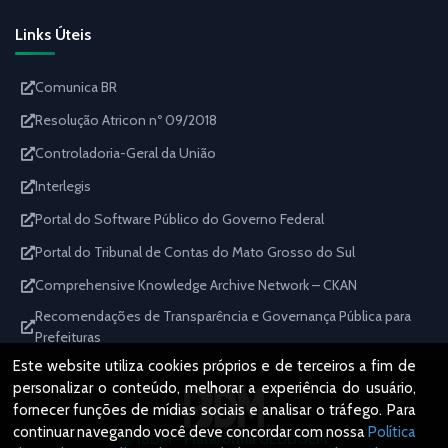
Links Úteis
Comunica BR
Resolução Atricon nº 09/2018
Controladoria-Geral da União
Interlegis
Portal do Software Público do Governo Federal
Portal do Tribunal de Contas do Mato Grosso do Sul
Comprehensive Knowledge Archive Network – CKAN
Recomendações de Transparência e Governança Pública para
Prefeituras
Este website utiliza cookies próprios e de terceiros a fim de
personalizar o conteúdo, melhorar a experiência do usuário,
fornecer funções de mídias sociais e analisar o tráfego. Para
continuar navegando você deve concordar com nossa
Política
IBDM - Plataforma GEDDOEM