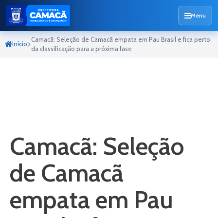
Menu
Camacã: Seleção de Camacã empata em Pau Brasil e fica perto
Início
da classificação para a próxima fase
Camacã: Seleção
de Camacã
empata em Pau