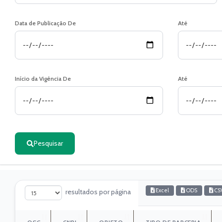
Data de Publicação De
Até
Início da Vigência De
Até
Pesquisar
Excel
ODS
CS
resultados por página