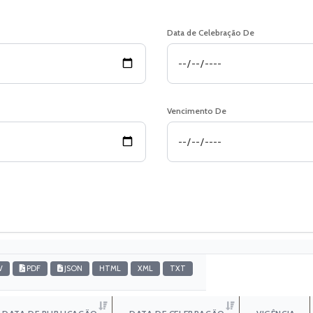
Data de Celebração De
Vencimento De
V
PDF
JSON
HTML
XML
TXT