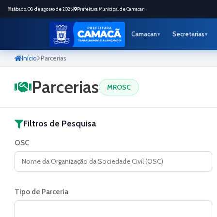
sábado, 08 de agosto de 2026
|
Prefeitura Municipal de Camacan
Camacan
Secretarias
Início
Parcerias
Parcerias
MROSC
Filtros de Pesquisa
OSC
Tipo de Parceria