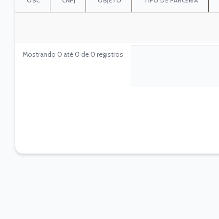
OSC
CNPJ
OBJETO
TIPO DE PARCERIA
Mostrando 0 até 0 de 0 registros