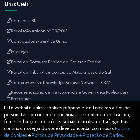
Links Úteis
Comunica BR
Resolução Atricon nº 09/2018
Controladoria-Geral da União
Interlegis
Portal do Software Público do Governo Federal
Portal do Tribunal de Contas do Mato Grosso do Sul
Comprehensive Knowledge Archive Network – CKAN
Recomendações de Transparência e Governança Pública para
Prefeituras
Este website utiliza cookies próprios e de terceiros a fim de
personalizar o conteúdo, melhorar a experiência do usuário,
fornecer funções de mídias sociais e analisar o tráfego. Para
continuar navegando você deve concordar com nossa
Política
IBDM - Plataforma GEDDOEM
de Cookies
e
Política de Privacidade e Proteção de Dados
.
2026 - Todos os direitos reservados. Prefeitura Municipal de Camacan