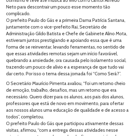
otimismo e teve até música ao vivo com o cantor Alfredo
Neto para descontrair um pouco esse momento tão
complicado.
O prefeito Paulo do Gás e a primeira Dama Patrícia Santana,
juntamente com o vice-prefeito Rai, Secretário de
Administração Gildo Batista e Chefe de Gabinete Alino Mota,
estiveram juntos prestigiando e apoiando essa que é uma
forma de se reinventar, levando ferramentas, no sentido de
que essas atividades remotas sejam um início favorável,
quebrando a ansiedade, ora causada pelo isolamento social,
trazendo um pouco de alívio e a esperança de que tudo vai
dar certo. Por isso o tema dessa jornada foi “Como Será?”.
O Secretário Maurício Pimenta avaliou, “foi um retorno cheio
de emoção, trabalho, desafios, mas um retorno que era
necessário. Quero dizer para os alunos, aos pais dos alunos,
professores que está de novo em movimento, para ofertar
aos nossos alunos uma educação de qualidade e de acesso a
todos”, completou.
O prefeito Paulo do Gás que participou ativamente dessas
visitas, afirmou, “com a entrega dessas atividades nesse