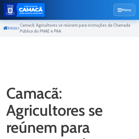
Menu
Camacã: Agricultores se reúnem para instruções da Chamada
Início
Pública do PNAE e PAA
Camacã:
Agricultores se
reúnem para