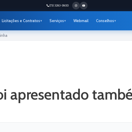
(73) 3283-3800
Licitações e Contratos
Serviços
Webmail
Conselhos
inha
foi apresentado tamb